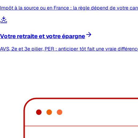
Impôt à la source ou en France : la règle dépend de votre cant
Votre retraite et votre épargne
AVS, 2e et 3e pilier, PER : anticiper tôt fait une vraie différenc