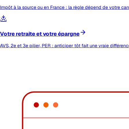
Impôt à la source ou en France : la règle dépend de votre cant
Votre retraite et votre épargne
AVS, 2e et 3e pilier, PER : anticiper tôt fait une vraie différenc