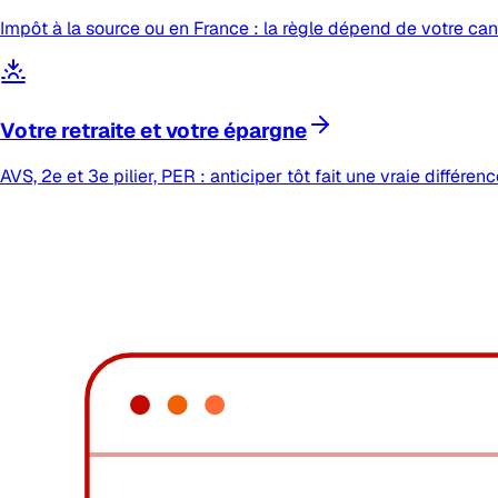
Impôt à la source ou en France : la règle dépend de votre cant
Votre retraite et votre épargne
AVS, 2e et 3e pilier, PER : anticiper tôt fait une vraie différenc