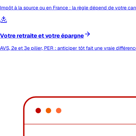
Impôt à la source ou en France : la règle dépend de votre cant
Votre retraite et votre épargne
AVS, 2e et 3e pilier, PER : anticiper tôt fait une vraie différenc