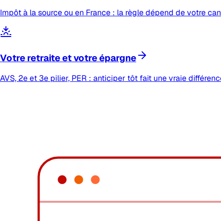
Impôt à la source ou en France : la règle dépend de votre cant
Votre retraite et votre épargne
AVS, 2e et 3e pilier, PER : anticiper tôt fait une vraie différenc