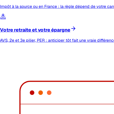
Impôt à la source ou en France : la règle dépend de votre cant
Votre retraite et votre épargne
AVS, 2e et 3e pilier, PER : anticiper tôt fait une vraie différenc